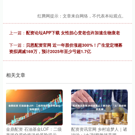
红腾网提示：文章来自网络，不代表本站观点。
上一篇：
配资论坛APP下载 女性担心变老也许加速生物衰老
下一篇：
贝恩配资官网 近一年股价涨超300%！广生堂定增募
资拟调减169万，预计2025年至少亏超1.7亿
相关文章
金鼎配资 石油基金LOF：二级
配资资讯官网 乡村追梦人｜诸
市场交易价格溢价风险提示
沙沙：“土”到极致就是潮