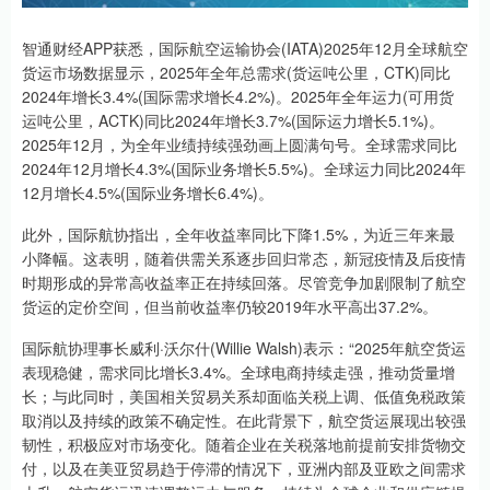
智通财经APP获悉，国际航空运输协会(IATA)2025年12月全球航空
货运市场数据显示，2025年全年总需求(货运吨公里，CTK)同比
2024年增长3.4%(国际需求增长4.2%)。2025年全年运力(可用货
运吨公里，ACTK)同比2024年增长3.7%(国际运力增长5.1%)。
2025年12月，为全年业绩持续强劲画上圆满句号。全球需求同比
2024年12月增长4.3%(国际业务增长5.5%)。全球运力同比2024年
12月增长4.5%(国际业务增长6.4%)。
此外，国际航协指出，全年收益率同比下降1.5%，为近三年来最
小降幅。这表明，随着供需关系逐步回归常态，新冠疫情及后疫情
时期形成的异常高收益率正在持续回落。尽管竞争加剧限制了航空
货运的定价空间，但当前收益率仍较2019年水平高出37.2%。
国际航协理事长威利·沃尔什(Willie Walsh)表示：“2025年航空货运
表现稳健，需求同比增长3.4%。全球电商持续走强，推动货量增
长；与此同时，美国相关贸易关系却面临关税上调、低值免税政策
取消以及持续的政策不确定性。在此背景下，航空货运展现出较强
韧性，积极应对市场变化。随着企业在关税落地前提前安排货物交
付，以及在美亚贸易趋于停滞的情况下，亚洲内部及亚欧之间需求