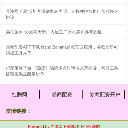
升鸿网 巴勒斯坦各派别发表声明：支持并继续执行加沙停火
协议
易倍策略 1000平大型广告加工厂怎么买户外写真机
国元配资APP下载 Nano Banana首款官方应用，谷歌全新AI
画板工具来了
卢深策略平台 《逍遥》洒脱少女肖瑶误入万妖谷，与妖王共
破谜案揭玉醴泉纷争
红腾网
券商配资
券商配资开户
友情链接：
Powered by
红腾网
RSS地图
HTML地图