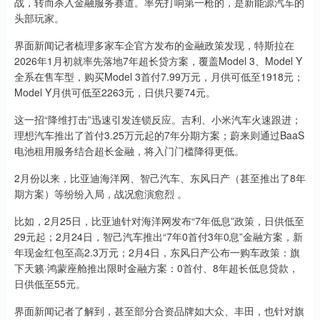
战，转而杀入金融服务赛道。率先打响第一枪的，是新能源汽车的
头部玩家。
界面新闻记者梳理多家车企官方发布的金融政策发现，特斯拉在
2026年1月初就率先落地7年超长贷方案，覆盖Model 3、Model Y
全系在售车型，购买Model 3首付7.99万元，月供可低至1918元；
Model Y月供可低至2263元，日供只要74元。
这一招“降维打击”迅速引发连锁反应。吉利、小米汽车火速跟进；
理想汽车推出了首付3.25万元起的7年分期方案；蔚来则通过BaaS
电池租用服务结合超长金融，将入门门槛降得更低。
2月份以来，比亚迪海洋网、智己汽车、东风日产（甚至推出了8年
期方案）等纷纷入局，战况愈演愈烈 。
比如，2月25日，比亚迪针对海洋网发布“7年低息”政策，日供低至
29元起；2月24日，智己汽车推出“7年0首付3年0息”金融方案，新
年现金红包至高2.3万元；2月4日，东风日产公布一购车政策：旗
下天籁·鸿蒙座舱推出限时金融方案：0首付、8年超长低息贷款，
日供低至55元。
界面新闻记者了解到，甚至部分合资品牌如大众、丰田，也针对旗