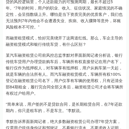
贷的风控逻辑里，个人还款能力的可预测周期，最长不超过5
年。“7年的时间，用户的职业、收入、征信状况、家庭情况的不确
定性，会呈指数级上升。哪怕是当下资质完美的优质客户，我们也
无法预判7年内他会不会遭遇失业、疾病、收入骤降等意外，坏账
风险根本不可控。”
而融资租赁模式，恰好完美绕开了这两道红线。那么，车企主导的
融资租赁模式和银行传统车贷，有什么区别？
某汽车融资租赁公司前风控总监李默对界面新闻记者分析说，银行
传统车贷用户办理贷款购车后，车辆所有权直接登记在用户名下，
银行仅作为抵押权人，对车辆享有抵押权，用户从购车第一天起，
就是车辆的合法所有人。而汽车融资租赁模式，车辆所有权100%
登记在融资租赁公司名下，用户仅享有车辆的使用权，只有还清全
部84期租金，履行完合同全部义务后，融资租赁公司才会将车辆所
有权过户给用户。
“简单来说，用户签的不是贷款合同，是长期租赁合同，在7年还款
期内，你只是租车的，不是车主。”李默说。
李默告诉界面新闻记者，绝大多数融资租赁公司办理7年贷方案，
仅需用户提供身份证和驾驶证，不看银行流水、不要求收入证明，