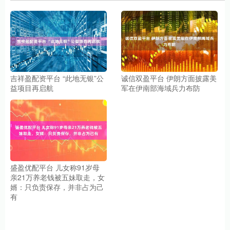
吉祥盈配资平台 “此地无银”公
诚信双盈平台 伊朗方面披露美
益项目再启航
军在伊南部海域兵力布防
盛盈优配平台 儿女称91岁母
亲21万养老钱被五妹取走，女
婿：只负责保存，并非占为己
有