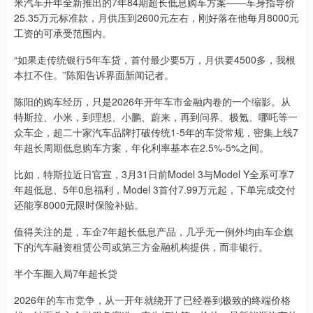
米汽车开年全新推出的7年84期超长低息购车方案——车身指导价
25.35万元标准款，月供压到2600元左右，刚好落在他每月8000元
工资的可承受范围内。
“如果走传统银行5年车贷，首付最少要5万，月供要4500多，我根
本扛不住。”陈阳告诉界面新闻记者。
陈阳的购车经历，只是2026年开年车市金融内卷的一个缩影。从
特斯拉、小米，到理想、小鹏、蔚来，再到问界、极氪、哪吒等一
众车企，超二十家汽车品牌打破传统1-5年的车贷常规，密集上线7
年超长周期低息购车方案，年化利率基本在2.5%-5%之间。
比如，特斯拉近日官宣，3月31日前Model 3与Model Y全系可享7
年超低息、5年0息福利，Model 3首付7.99万元起，下单完成交付
还能享8000元限时保险补贴。
值得关注的是，车企7年超长低息产品，几乎无一例外均由车企旗
下的汽车融资租赁公司或第三方金融机构提供，而非银行。
半个车圈入局7年超长贷
2026年的车市竞争，从一开年就绕开了已经卷到极致的终端价格