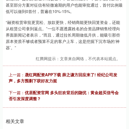
甚至部分方案对征信有轻微逾期的用户也能审批通过，首付比例最
低可以做到0首付，普遍在10%-15%。
“融资租赁审批更宽松、放款更快，经销商能更快回笼资金，还能
从租赁公司拿到返点。”一位不愿透露姓名的合资品牌销售经理向
界面新闻记者表示，“而且，通过拉长周期做低月供，能吸引那些
原本资质不够或者预算不足的客户上车，这是挖掘下沉市场的‘神
器’。”
红腾网提示：文章来自网络，不代表本站观点。
上一篇：
晟红网配资APP下载 薛之谦方回应来了! 经纪公司发
声，多方围剿下获好友力挺
下一篇：
优居配资官网 多头狂欢背后的隐忧：黄金超买信号会
否引发深度调整？
相关文章