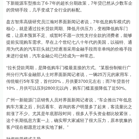
下新能源车型推出了6-7年的超长分期政策，7年贷已然从少数车企
的营销手段，几乎变成了全行业的标配。
盘古智库高级研究员江瀚对界面新闻记者说，7年低息购车模式的
核心，就是通过拉长贷款周期、降低月供压力，变相降低购车门
槛，让原本预算不足、或暂时不愿一次性支付全款的消费者，能够
提前实现购车需求。早在上个世纪七八十年代的美国，以福特、通
用为代表的汽车巨头就已经逐渐采用金融手段而非单纯的价格手段
来进行促销，汽车金融公司已经成为一种常态。
“拉长贷款周期，是降低购车门槛最直接的方式。”某股份制银行广
州分行汽车金融部人士对界面新闻记者说，一辆25万元的家用车，
传统银行5年车贷，首付20%，月供要3700元左右；而7年贷首付
10%，月供可以压到2800元以内，购车门槛直接降低了近50%。
广州一新能源门店销售人员对界面新闻记者说，“车企推出7年低息
购车方案之后，到店看车、咨询的客户明显多了起来，客流量比之
前涨了不少。尤其是年底那段时间，很多人手头资金都比较紧张，
这个长期低息方案一上，确实帮大家减轻了很大压力，原本犹豫的
客户现在都愿意过来实地了解。”
融资租赁模式主导