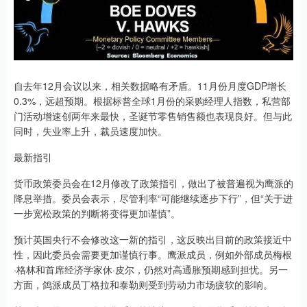
自去年12月会议以来，相关数据略有矛盾。11月份月度GDP增长
0.3%，远超预期。根据标普全球1月份的采购经理人指数，私营部
门活动增速创两年来最快，圣诞节零售销售额也表现良好。但与此
同时，失业率上升，裁员速度加快。
最新指引
货币政策委员会在12月修改了政策指引，做出了被普遍视为鹰派的
降息举措。委员会表示，尽管利率“可能继续逐步下行”，但“关于进
一步宽松政策的判断将变得更加谨慎”。
预计英国央行不会修改这一新的指引，这反映出目前的政策接近中
性，因此委员会需要更加谨慎行事。鹰派成员，例如外部成员梅根
·格林和首席经济学家休·皮尔，仍然对高通胀预期感到担忧。另一
方面，鸽派成员丁格拉和泰勒则受到劳动力市场疲软的影响。