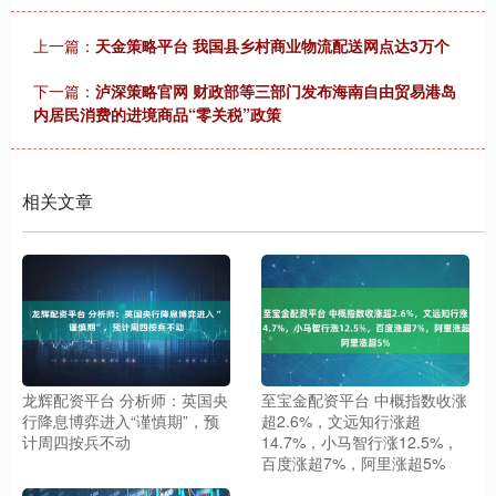
上一篇：
天金策略平台 我国县乡村商业物流配送网点达3万个
下一篇：
泸深策略官网 财政部等三部门发布海南自由贸易港岛
内居民消费的进境商品“零关税”政策
相关文章
龙辉配资平台 分析师：英国央
至宝金配资平台 中概指数收涨
行降息博弈进入“谨慎期”，预
超2.6%，文远知行涨超
计周四按兵不动
14.7%，小马智行涨12.5%，
百度涨超7%，阿里涨超5%