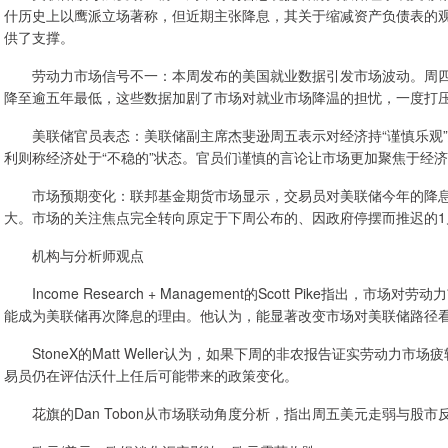
什历史上以鹰派立场著称，但近期主张降息，其关于缩减资产负债表的
供了支撑。
劳动力市场信号不一：本周发布的美国就业数据引发市场波动。周四公
降至逾五年最低，这些数据加剧了市场对就业市场降温的担忧，一度打
美联储官员表态：美联储副主席杰斐逊周五表示对经济持“谨慎乐观”
利则称经济处于“不稳的”状态。官员们谨慎的言论让市场更加聚焦于经
市场预期变化：联邦基金期货市场显示，交易员对美联储今年的降息
大。市场的关注焦点完全转向原定于下周公布的、因政府停摆而推迟的1
机构与分析师观点
Income Research + Management的Scott Pike指出
能成为美联储再次降息的理由。他认为，能显著改变市场对美联储路径看
StoneX的Matt Weller认为，如果下周的非农报告证实劳动力
易员仍在评估沃什上任后可能带来的政策变化。
花旗的Dan Tobon从市场联动角度分析，指出周五美元走弱与股市