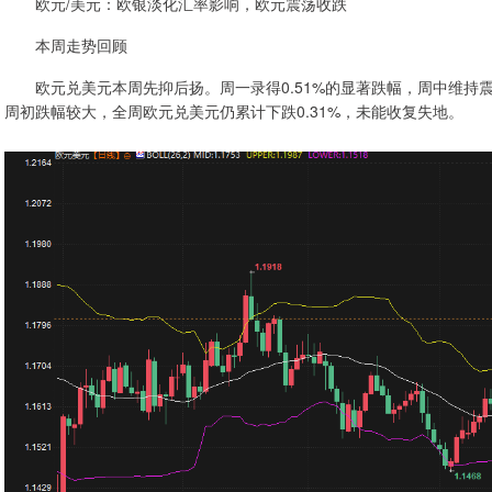
欧元/美元：欧银淡化汇率影响，欧元震荡收跌
本周走势回顾
欧元兑美元本周先抑后扬。周一录得0.51%的显著跌幅，周中维持
周初跌幅较大，全周欧元兑美元仍累计下跌0.31%，未能收复失地。