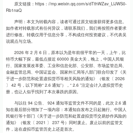
原文链接：https：//mp.weixin.qq.com/s/dTthWZav_LlJWS0-
Rb1naQ
声明：本文为转载内容，读者可通过原文链接获得更多信息。
如作者对转载形式有任何异议，请联系我们，我们将按照作者要求
进行修改。转载仅用于信息分享，不构成任何投资建议，不代表吴
说观点与立场。
2026 年 2 月 6 日，原本以为是年前很平常的一天，上午，比
特币大幅下探，最低点接近 60000 美金大关，晚上，中国人民银
行、国家发展改革委、工业和信息化部、公安部、市场监管总局、
金融监管总局、中国证监会、国家外汇局等八部门联合印发了《关
于进一步防范和处置虚拟货币等相关风险的通知》（银发〔 2026
〕 42 号，以下简称“ 2.6 通知”），“ 2.6 ”注定会计入虚拟货币史
册，也让人似乎找到了本次暴跌的原因。
与以往 94 公告、 924 通知等监管文件不同的是，此次 2.6 通
知在最后部分增加了一项内容：本通知自发布之日起施行。中国人
民银行等十部门《关于进一步防范和处置虚拟货币交易炒作风险的
通知》（银发〔 2021 〕 237 号）同时废止。废止以前的监管文
件，这在虚拟币监管历史上还是首次。