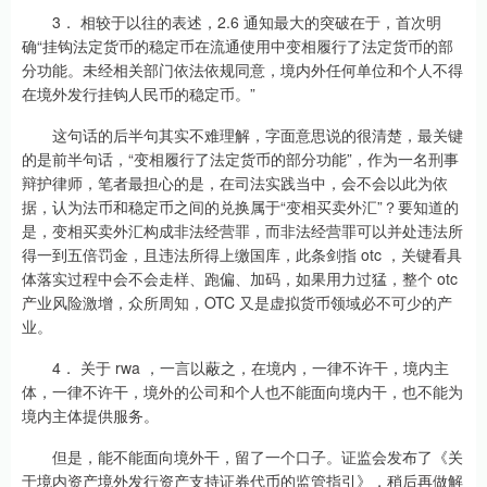
3． 相较于以往的表述，2.6 通知最大的突破在于，首次明
确“挂钩法定货币的稳定币在流通使用中变相履行了法定货币的部
分功能。未经相关部门依法依规同意，境内外任何单位和个人不得
在境外发行挂钩人民币的稳定币。”
这句话的后半句其实不难理解，字面意思说的很清楚，最关键
的是前半句话，“变相履行了法定货币的部分功能”，作为一名刑事
辩护律师，笔者最担心的是，在司法实践当中，会不会以此为依
据，认为法币和稳定币之间的兑换属于“变相买卖外汇”？要知道的
是，变相买卖外汇构成非法经营罪，而非法经营罪可以并处违法所
得一到五倍罚金，且违法所得上缴国库，此条剑指 otc ，关键看具
体落实过程中会不会走样、跑偏、加码，如果用力过猛，整个 otc
产业风险激增，众所周知，OTC 又是虚拟货币领域必不可少的产
业。
4． 关于 rwa ，一言以蔽之，在境内，一律不许干，境内主
体，一律不许干，境外的公司和个人也不能面向境内干，也不能为
境内主体提供服务。
但是，能不能面向境外干，留了一个口子。证监会发布了《关
于境内资产境外发行资产支持证券代币的监管指引》，稍后再做解