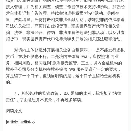
接入管理，并为相关调查、侦查工作提供技术支持和协助。加强经
营主体登记和广告管理。持续整治虚拟货币“挖矿”活动。关闭存
量，严禁增量。严厉打击相关非法金融活动，涉嫌犯罪的依法移送
司法机关处理。严厉打击虚拟货币、现实世界资产代币化相关诈
骗、洗钱、非法经营、传销、非法集资等违法犯罪活动，以及以虚
拟货币、现实世界资产代币化等为噱头开展的相关违法犯罪活动。
对境内主体赴境外开展相关业务自带原罪。一是不能发行虚拟
货币，在境外发也不行。二是境内主体搞 rwa ，应按照“相同业
务、相同风险、相同规则”原则接受监管。三是，境内金融机构的
境外子公司及分支机构在境外提供 rwa 服务要遵守一定的要求，
算是留了一个口子，但须当明确的是，这个口子是留给金融机构
的。
7． 相较以往的监管政策， 2.6 通知的体例，新增加了“法律
责任”，字面意思并不复杂，不再过多解读。
阅读原文
]article_adlist-->