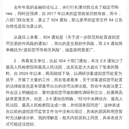
去年年底的金融街论坛上，央行行长潘功胜点名了稳定币和
rwa ，同时还强调，自 2017 年以来的监管政策仍然有效，而今，
八部门联合发文，废止了 924 通知，那么更早的监管文件 94 公告
自然也是应当废止的。
从题目上来看， 924 通知是《关于进一步防范和处置虚拟货
币交易炒作风险的通知》，突出的是交易炒作风险，而 2.6 通知简
单概括为“虚拟货币等相关风险”，涵盖面明显更广。
2． 再看发文单位，比起 924 十部门通知，本次 2.6 通知少了
最高人民检察院和最高人民法院，这其实是大大超出了笔者的预
料。自 2024 年以来，两高陆续下场，以调研涉案虚拟货币处置为
抓手，开展了大量的工作，而在笔者看来，关于涉案虚拟货币处置
的法律政策也是有望最早出台的涉币法律法规。而在中央政法委工
作会议上明确提出，要对虚拟货币做前瞻性调研和立法，此番两高
缺席更显意外。但是，2.6 通知也明确，“经与中央网信办、最高人
民法院、最高人民检察院达成一致，并经国务院同意”，这种表述
在以前的虚拟货币监管文件当中没有出现过，具体的原因和用意暂
时无法解读分析。我的理解是：相关内容原则上同意，具体表述方
式可能还没想好。