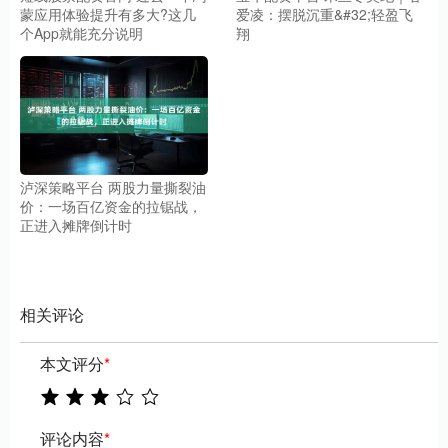
蒙应用体验提升有多大?这几
爱凌：摆脱沉重&#32;轻盈飞
个App就能充分说明
翔
泸深策略平台 两股力量撕裂油
价：一场百亿资金的拉锯战，
正进入摊牌倒计时
相关评论
本文评分
*
评论内容
*