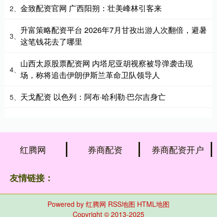
金致配资官网 广西阳朔：壮美峰林引客来
2、
升富策略配资平台 2026年7月甘孜出游人次翻倍，避暑
3、
这笔钱花去了哪里
山西太原股票配资网 内塔尼亚胡视察被导弹袭击现
4、
场，称将追击伊朗伊斯兰革命卫队领导人
天戈配资 以色列：阿布·哈利勒·巴尔吉身亡
5、
红腾网
券商配资
券商配资开户
友情链接：
Powered by
红腾网
RSS地图
HTML地图
Copyright
© 2013-2025